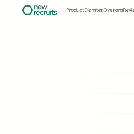
Product
Diensten
Over ons
Revi
Vacatu