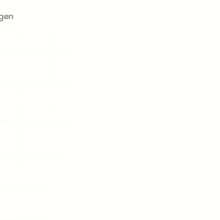
ggen
: Hoe 