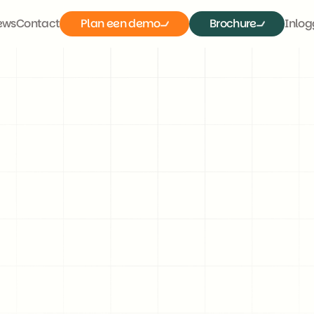
ews
Contact
Plan een demo
Brochure
Inlo
Plan een demo
Brochure
Terug naar het overzicht
23 oktober 2024
res zonder sollicitatie
werkt dat?